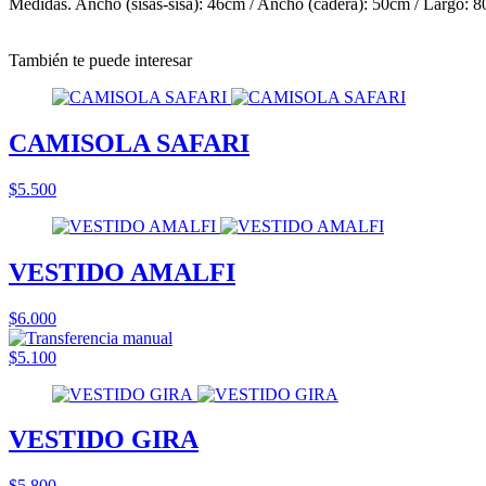
Medidas. Ancho (sisas-sisa): 46cm / Ancho (cadera): 50cm / Largo: 
También te puede interesar
CAMISOLA SAFARI
$5.500
VESTIDO AMALFI
$6.000
$5.100
VESTIDO GIRA
$5.800