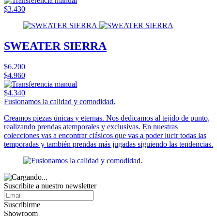
$3.430
SWEATER SIERRA
$6.200
$4.960
$4.340
Fusionamos la calidad y comodidad.
Creamos piezas únicas y eternas. Nos dedicamos al tejido de punto,
realizando prendas atemporales y exclusivas. En nuestras
colecciones vas a encontrar clásicos que vas a poder lucir todas las
temporadas y también prendas más jugadas siguiendo las tendencias.
Suscribite a nuestro
newsletter
Suscribirme
Showroom