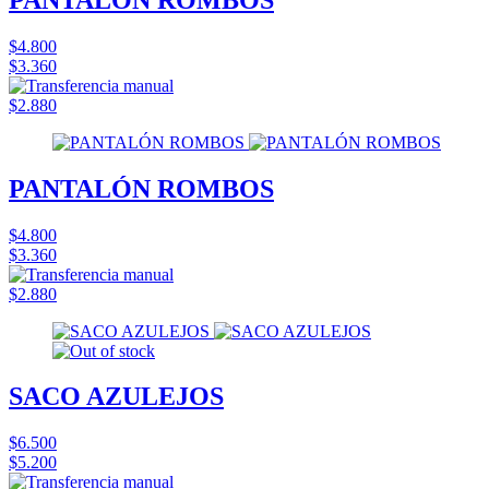
$4.800
$3.360
$2.880
PANTALÓN ROMBOS
$4.800
$3.360
$2.880
SACO AZULEJOS
$6.500
$5.200