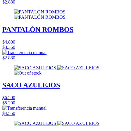
$2.880
PANTALÓN ROMBOS
$4.800
$3.360
$2.880
SACO AZULEJOS
$6.500
$5.200
$4.550